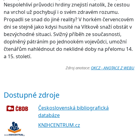
Nespolehliví průvodci hrdiny znejistí natolik, že cestou
na vrchol už pochybují i o svém zdravém rozumu.
Propadli se snad do jiné reality? V horkém červencovém
dni se stejně jako kdysi husité na Vítkově snaží obstát v
bezvýchodné situaci. Svižný příběh ze současnosti,
doplněný pátráním po jednookém vojevůdci, umožní
čtenářům nahlédnout do neklidné doby na přelomu 14.
a 15. století.
Zdroj anotace:
OKCZ - ANOTACE Z WEBU
Dostupné zdroje
Československá bibliografická
databáze
KNIHCENTRUM.cz