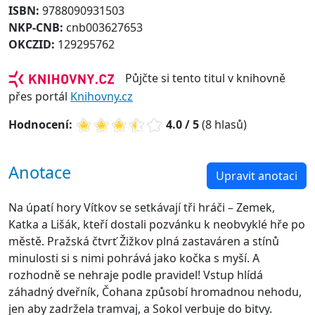
ISBN:
9788090931503
NKP-CNB:
cnb003627653
OKCZID:
129295762
Půjčte si tento titul v knihovně
přes portál
Knihovny.cz
Hodnocení:
4.0 / 5
(8 hlasů)
Anotace
Upravit anotaci
Na úpatí hory Vítkov se setkávají tři hráči – Zemek,
Katka a Lišák, kteří dostali pozvánku k neobvyklé hře po
městě. Pražská čtvrť Žižkov plná zastaváren a stínů
minulosti si s nimi pohrává jako kočka s myší. A
rozhodně se nehraje podle pravidel! Vstup hlídá
záhadný dveřník, Čohana způsobí hromadnou nehodu,
jen aby zadržela tramvaj, a Sokol verbuje do bitvy.