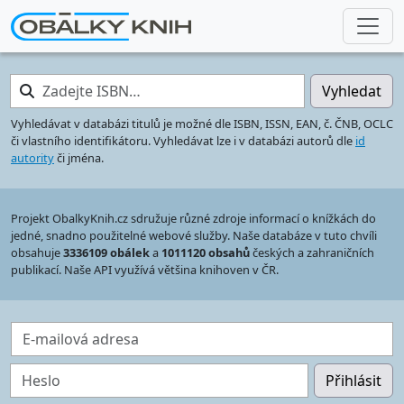
Zadejte ISBN…
Vyhledat
Vyhledávat v databázi titulů je možné dle ISBN, ISSN, EAN, č. ČNB, OCLC
či vlastního identifikátoru. Vyhledávat lze i v databázi autorů dle
id
autority
či jména.
Projekt ObalkyKnih.cz sdružuje různé zdroje informací o knížkách do
jedné, snadno použitelné webové služby. Naše databáze v tuto chvíli
obsahuje
3336109 obálek
a
1011120 obsahů
českých a zahraničních
publikací. Naše API využívá většina knihoven v ČR.
E-mailová adresa
Heslo
Přihlásit