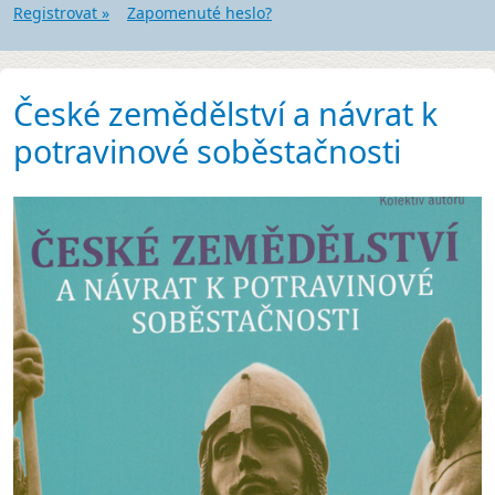
Registrovat »
Zapomenuté heslo?
České zemědělství a návrat k
potravinové soběstačnosti