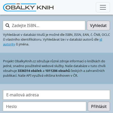
Zadejte ISBN…
Vyhledat
Vyhledávat v databázi titulů je možné dle ISBN, ISSN, EAN, č. ČNB, OCLC
či vlastního identifikátoru. Vyhledávat lze i v databázi autorů dle
id
autority
či jména.
Projekt ObalkyKnih.cz sdružuje různé zdroje informací o knížkách do
jedné, snadno použitelné webové služby. Naše databáze v tuto chvíli
obsahuje
3336314 obálek
a
1011206 obsahů
českých a zahraničních
publikací. Naše API využívá většina knihoven v ČR.
E-mailová adresa
Heslo
Přihlásit