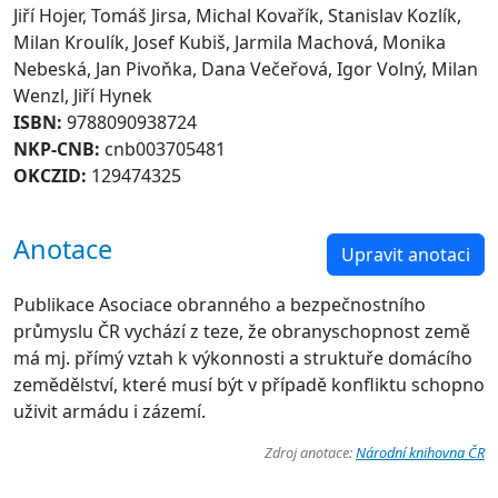
Jiří Hojer, Tomáš Jirsa, Michal Kovařík, Stanislav Kozlík,
Milan Kroulík, Josef Kubiš, Jarmila Machová, Monika
Nebeská, Jan Pivoňka, Dana Večeřová, Igor Volný, Milan
Wenzl, Jiří Hynek
ISBN:
9788090938724
NKP-CNB:
cnb003705481
OKCZID:
129474325
Anotace
Upravit anotaci
Publikace Asociace obranného a bezpečnostního
průmyslu ČR vychází z teze, že obranyschopnost země
má mj. přímý vztah k výkonnosti a struktuře domácího
zemědělství, které musí být v případě konfliktu schopno
uživit armádu i zázemí.
Zdroj anotace:
Národní knihovna ČR