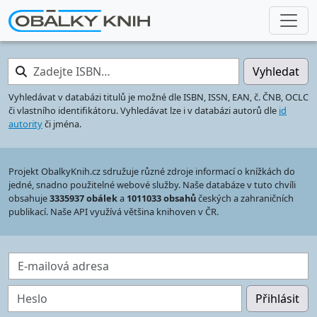
Zadejte ISBN…
Vyhledat
Vyhledávat v databázi titulů je možné dle ISBN, ISSN, EAN, č. ČNB, OCLC
či vlastního identifikátoru. Vyhledávat lze i v databázi autorů dle
id
autority
či jména.
Projekt ObalkyKnih.cz sdružuje různé zdroje informací o knížkách do
jedné, snadno použitelné webové služby. Naše databáze v tuto chvíli
obsahuje
3335937 obálek
a
1011033 obsahů
českých a zahraničních
publikací. Naše API využívá většina knihoven v ČR.
E-mailová adresa
Heslo
Přihlásit