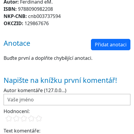
Autor:
Ferdinand eM.
ISBN:
9788090982208
NKP-CNB:
cnb003737594
OKCZID:
129867676
Anotace
Přidat anotaci
Buďte první a doplňte chybějící anotaci.
Napište na knížku první komentář!
Autor komentáře (127.0.0...)
Hodnocení:
Text komentáře: