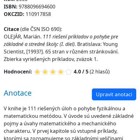
ISBN:
9788096694600
OKCZID:
110917858
Citace
(dle ČSN ISO 690):
OLEJÁR, Marián.
111 riešení príkladov o pohybe pre
základné a stredné školy: (I. diel).
Bratislava: Young
Scientist, [1993?]. 65 stran v různém stránkování.
Zbierka vyriešených príkladov, zväzok 1.
Hodnocení:
4.0 / 5
(2 hlasů)
Anotace
Upravit anotaci
V knihe je 111 riešených úloh o pohybe fyzikálnou a
matematickou metódou. V úvode sú uvedené základné
pojmy a úvahy matematického a mechanického
charakteru. V prvej kapitole sú vstupné príklady,
ktorými sa zoznamujeme so základnými veličinami