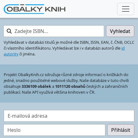
Zadejte ISBN…
Vyhledat
Vyhledávat v databázi titulů je možné dle ISBN, ISSN, EAN, č. ČNB, OCLC
či vlastního identifikátoru. Vyhledávat lze i v databázi autorů dle
id
autority
či jména.
Projekt ObalkyKnih.cz sdružuje různé zdroje informací o knížkách do
jedné, snadno použitelné webové služby. Naše databáze v tuto chvíli
obsahuje
3336109 obálek
a
1011120 obsahů
českých a zahraničních
publikací. Naše API využívá většina knihoven v ČR.
E-mailová adresa
Heslo
Přihlásit