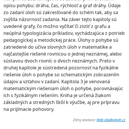
opisu pohybu: dráha, čas, rýchlosť a graf dráhy. Údaje
zo zadaní úloh sú zakresľované do schém tak, aby sa
zvýšila názornosť zadania. Na záver tejto kapitoly sú
uvedené grafy, čo možno vyčítať či zistiť z grafu a
neúplná typologizácia príkladov, vychádzajúca z potrieb
pedagogickej a metodickej práce. Úlohy o pohybe sú
zatriedené do učiva slovných úloh v matematike a
najčastejšie riešené rovnicou o jednej neznámej, alebo
sústavou dvoch rovníc o dvoch neznámych. Preto v
druhej kapitole je sústredená pozornosť na fyzikálne
riešenie úloh o pohybe so schematickým zobrazením
údajov a vzťahov v zadaní. Kapitola 3 je venovaná
matematickým riešeniam úloh o pohybe, porovnávajúc
ich s fyzikálnym riešením. Kniha je určená žiakom
základných a stredných škôl k výučbe, aj pre prípravu
na prijímacie pohovory.
Zdroj anotace:
Web obalkyknih.cz