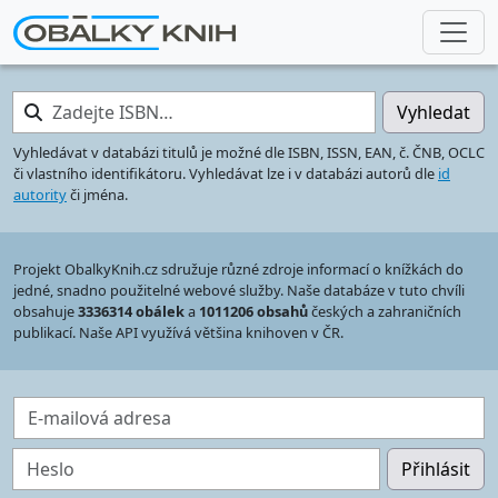
Zadejte ISBN…
Vyhledat
Vyhledávat v databázi titulů je možné dle ISBN, ISSN, EAN, č. ČNB, OCLC
či vlastního identifikátoru. Vyhledávat lze i v databázi autorů dle
id
autority
či jména.
Projekt ObalkyKnih.cz sdružuje různé zdroje informací o knížkách do
jedné, snadno použitelné webové služby. Naše databáze v tuto chvíli
obsahuje
3336314 obálek
a
1011206 obsahů
českých a zahraničních
publikací. Naše API využívá většina knihoven v ČR.
E-mailová adresa
Heslo
Přihlásit