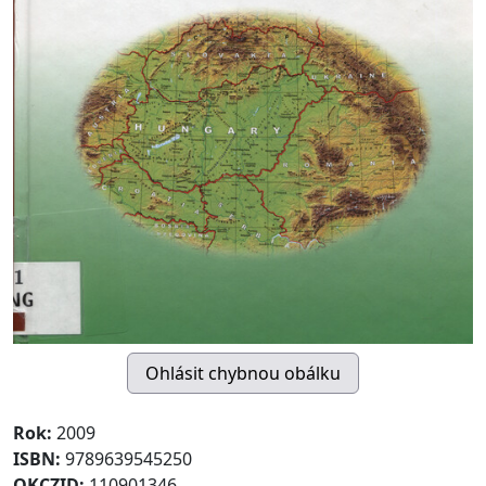
Rok:
2009
ISBN:
9789639545250
OKCZID:
110901346