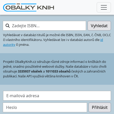
Zadejte ISBN…
Vyhledat
Vyhledávat v databázi titulů je možné dle ISBN, ISSN, EAN, č. ČNB, OCLC
či vlastního identifikátoru. Vyhledávat lze i v databázi autorů dle
id
autority
či jména.
Projekt ObalkyKnih.cz sdružuje různé zdroje informací o knížkách do
jedné, snadno použitelné webové služby. Naše databáze v tuto chvíli
obsahuje
3335937 obálek
a
1011033 obsahů
českých a zahraničních
publikací. Naše API využívá většina knihoven v ČR.
E-mailová adresa
Heslo
Přihlásit