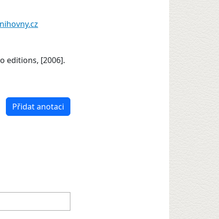
nihovny.cz
o editions, [2006].
Přidat anotaci