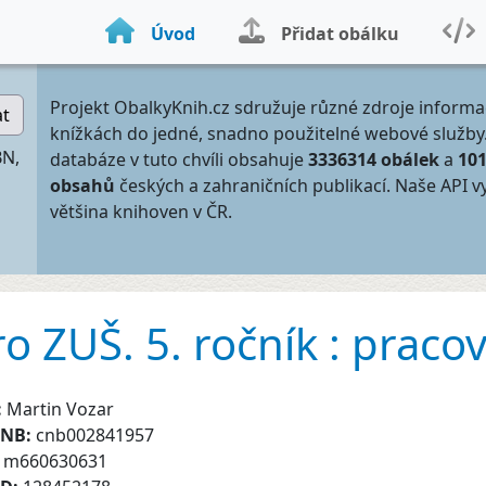
Úvod
Přidat obálku
Projekt ObalkyKnih.cz sdružuje různé zdroje informa
at
knížkách do jedné, snadno použitelné webové služby
BN,
databáze v tuto chvíli obsahuje
3336314 obálek
a
10
obsahů
českých a zahraničních publikací. Naše API v
většina knihoven v ČR.
 ZUŠ. 5. ročník : pracov
:
Martin Vozar
CNB:
cnb002841957
:
m660630631