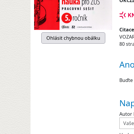
OKCZ
Citace
VOZAR
80 str
Ano
Buďte 
Nap
Autor 