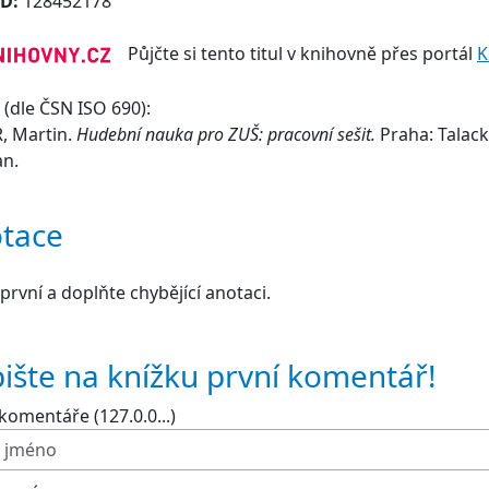
ID:
128452178
Půjčte si tento titul v knihovně přes portál
K
(dle ČSN ISO 690):
, Martin.
Hudební nauka pro ZUŠ: pracovní sešit.
Praha: Talack
an.
tace
první a doplňte chybějící anotaci.
ište na knížku první komentář!
komentáře (127.0.0...)