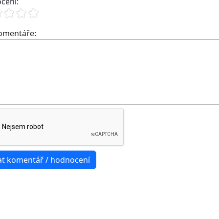
cení:
komentáře: