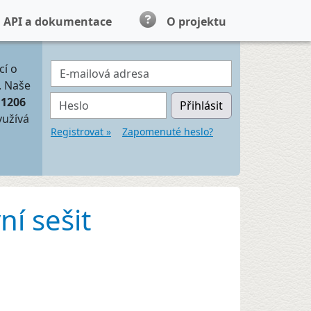
API a dokumentace
O projektu
E-mailová adresa
cí o
. Naše
Heslo
11206
Přihlásit
yužívá
Registrovat »
Zapomenuté heslo?
ní sešit