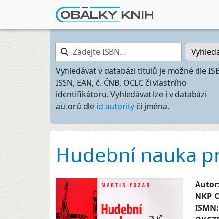
Zadejte ISBN…
Vyhled
Vyhledávat v databázi titulů je možné dle IS
ISSN, EAN, č. ČNB, OCLC či vlastního
identifikátoru. Vyhledávat lze i v databázi
autorů dle
id autority
či jména.
Hudební nauka pro
Autor
NKP-
ISMN