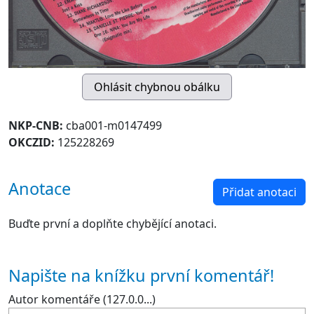
NKP-CNB:
cba001-m0147499
OKCZID:
125228269
Anotace
Přidat anotaci
Buďte první a doplňte chybějící anotaci.
Napište na knížku první komentář!
Autor komentáře (127.0.0...)