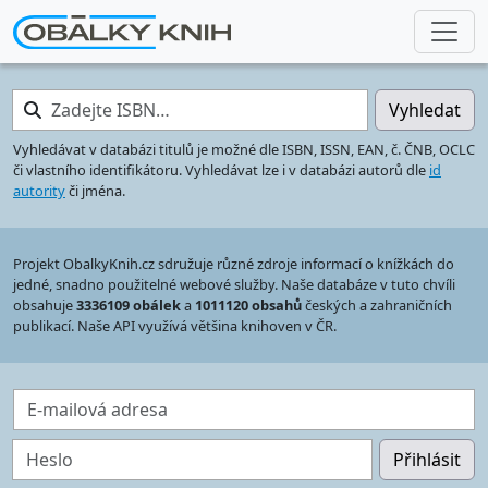
Zadejte ISBN…
Vyhledat
Vyhledávat v databázi titulů je možné dle ISBN, ISSN, EAN, č. ČNB, OCLC
či vlastního identifikátoru. Vyhledávat lze i v databázi autorů dle
id
autority
či jména.
Projekt ObalkyKnih.cz sdružuje různé zdroje informací o knížkách do
jedné, snadno použitelné webové služby. Naše databáze v tuto chvíli
obsahuje
3336109 obálek
a
1011120 obsahů
českých a zahraničních
publikací. Naše API využívá většina knihoven v ČR.
E-mailová adresa
Heslo
Přihlásit