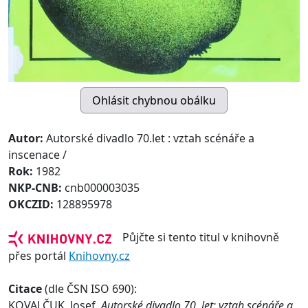
Autor:
Autorské divadlo 70.let : vztah scénáře a
inscenace /
Rok:
1982
NKP-CNB:
cnb000003035
OKCZID:
128895978
Půjčte si tento titul v knihovně
přes portál
Knihovny.cz
Citace
(dle ČSN ISO 690):
KOVALČUK, Josef.
Autorské divadlo 70. let: vztah scénáře a