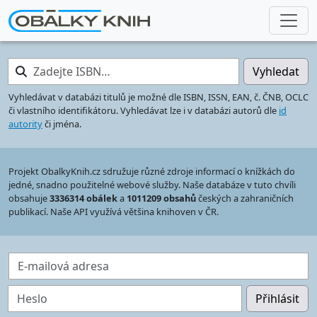
Zadejte ISBN…
Vyhledat
Vyhledávat v databázi titulů je možné dle ISBN, ISSN, EAN, č. ČNB, OCLC
či vlastního identifikátoru. Vyhledávat lze i v databázi autorů dle
id
autority
či jména.
Projekt ObalkyKnih.cz sdružuje různé zdroje informací o knížkách do
jedné, snadno použitelné webové služby. Naše databáze v tuto chvíli
obsahuje
3336314 obálek
a
1011209 obsahů
českých a zahraničních
publikací. Naše API využívá většina knihoven v ČR.
E-mailová adresa
Heslo
Přihlásit