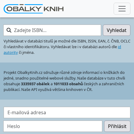
Zadejte ISBN…
Vyhledat
Vyhledávat v databázi titulů je možné dle ISBN, ISSN, EAN, č. ČNB, OCLC
či vlastního identifikátoru. Vyhledávat lze i v databázi autorů dle
id
autority
či jména.
Projekt ObalkyKnih.cz sdružuje různé zdroje informací o knížkách do
jedné, snadno použitelné webové služby. Naše databáze v tuto chvíli
obsahuje
3335937 obálek
a
1011033 obsahů
českých a zahraničních
publikací. Naše API využívá většina knihoven v ČR.
E-mailová adresa
Heslo
Přihlásit