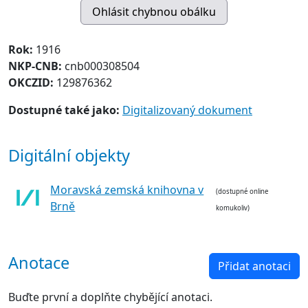
Rok:
1916
NKP-CNB:
cnb000308504
OKCZID:
129876362
Dostupné také jako:
Digitalizovaný dokument
Digitální objekty
Moravská zemská knihovna v
(dostupné online
Brně
komukoliv)
Anotace
Přidat anotaci
Buďte první a doplňte chybějící anotaci.