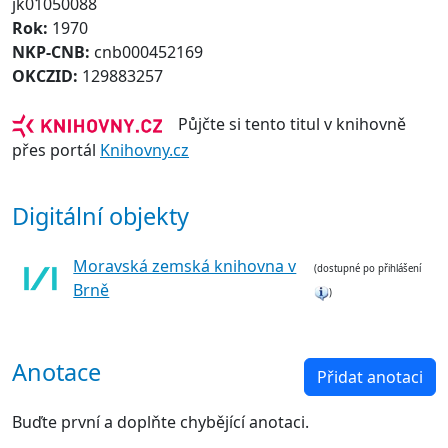
jk01050088
Rok:
1970
NKP-CNB:
cnb000452169
OKCZID:
129883257
Půjčte si tento titul v knihovně
přes portál
Knihovny.cz
Digitální objekty
Moravská zemská knihovna v
(dostupné po přihlášení
Brně
)
Anotace
Přidat anotaci
Buďte první a doplňte chybějící anotaci.