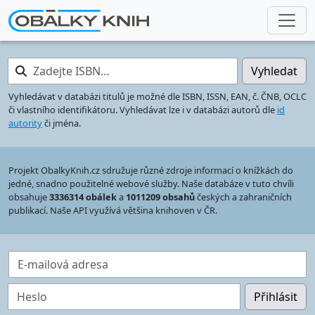
Zadejte ISBN…
Vyhledat
Vyhledávat v databázi titulů je možné dle ISBN, ISSN, EAN, č. ČNB, OCLC
či vlastního identifikátoru. Vyhledávat lze i v databázi autorů dle
id
autority
či jména.
Projekt ObalkyKnih.cz sdružuje různé zdroje informací o knížkách do
jedné, snadno použitelné webové služby. Naše databáze v tuto chvíli
obsahuje
3336314 obálek
a
1011209 obsahů
českých a zahraničních
publikací. Naše API využívá většina knihoven v ČR.
E-mailová adresa
Heslo
Přihlásit