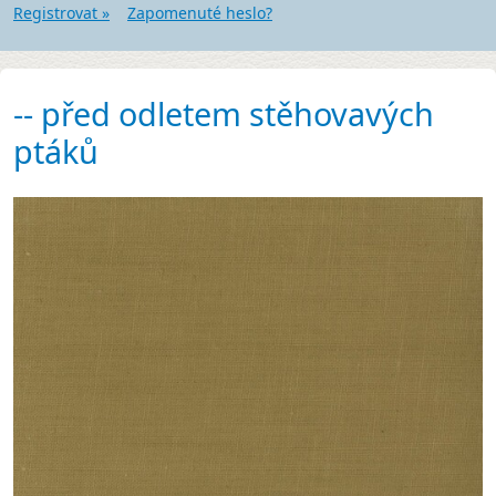
Registrovat »
Zapomenuté heslo?
-- před odletem stěhovavých
ptáků