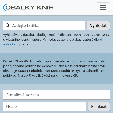
Zadejte ISBN…
Vyhledat
Vyhledávat v databázi titulů je možné dle ISBN, ISSN, EAN, č. ČNB, OCLC
či vlastního identifikátoru. Vyhledávat lze i v databázi autorů dle
id
autority
či jména.
Projekt ObalkyKnih.cz sdružuje různé zdroje informací o knížkách do
jedné, snadno použitelné webové služby. Naše databáze v tuto chvíli
obsahuje
3336314 obálek
a
1011206 obsahů
českých a zahraničních
publikací. Naše API využívá většina knihoven v ČR.
E-mailová adresa
Heslo
Přihlásit