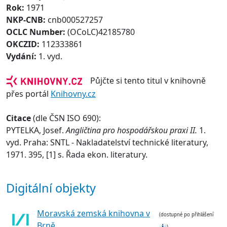
Rok:
1971
NKP-CNB:
cnb000527257
OCLC Number:
(OCoLC)42185780
OKCZID:
112333861
Vydání:
1. vyd.
Půjčte si tento titul v knihovně
přes portál
Knihovny.cz
Citace
(dle ČSN ISO 690):
PYTELKA, Josef.
Angličtina pro hospodářskou praxi II.
1.
vyd. Praha: SNTL - Nakladatelství technické literatury,
1971. 395, [1] s. Řada ekon. literatury.
Digitální objekty
Moravská zemská knihovna v
(dostupné po přihlášení
Brně
)