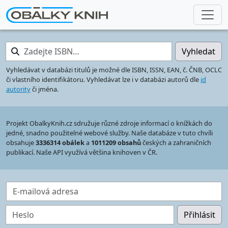
Zadejte ISBN…
Vyhledat
Vyhledávat v databázi titulů je možné dle ISBN, ISSN, EAN, č. ČNB, OCLC
či vlastního identifikátoru. Vyhledávat lze i v databázi autorů dle
id
autority
či jména.
Projekt ObalkyKnih.cz sdružuje různé zdroje informací o knížkách do
jedné, snadno použitelné webové služby. Naše databáze v tuto chvíli
obsahuje
3336314 obálek
a
1011209 obsahů
českých a zahraničních
publikací. Naše API využívá většina knihoven v ČR.
E-mailová adresa
Heslo
Přihlásit