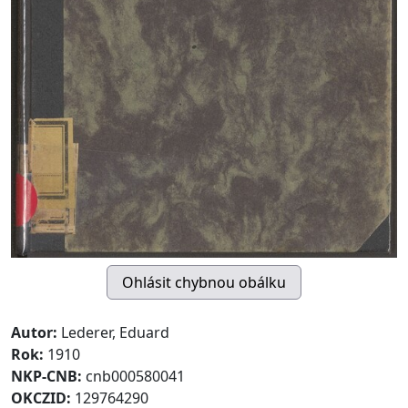
Autor:
Lederer, Eduard
Rok:
1910
NKP-CNB:
cnb000580041
OKCZID:
129764290