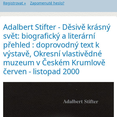
Registrovat »
Zapomenuté heslo?
Adalbert Stifter - Děsivě krásný
svět: biografický a literární
přehled : doprovodný text k
výstavě, Okresní vlastivědné
muzeum v Českém Krumlově
červen - listopad 2000