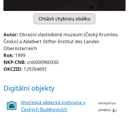
Autor:
Okresní vlastivědné muzeum (Český Krumlov,
Česko) a Adalbert Stifter-Institut des Landes
Oberösterreich
Rok:
1999
NKP-CNB:
cnb000960330
OKCZID:
129764691
Digitální objekty
Jihočeská vědecká knihovna v
(dostupné po
Českých Budějovicích
přihlášení
)