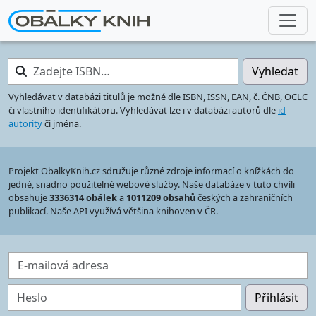
Zadejte ISBN…
Vyhledat
Vyhledávat v databázi titulů je možné dle ISBN, ISSN, EAN, č. ČNB, OCLC
či vlastního identifikátoru. Vyhledávat lze i v databázi autorů dle
id
autority
či jména.
Projekt ObalkyKnih.cz sdružuje různé zdroje informací o knížkách do
jedné, snadno použitelné webové služby. Naše databáze v tuto chvíli
obsahuje
3336314 obálek
a
1011209 obsahů
českých a zahraničních
publikací. Naše API využívá většina knihoven v ČR.
E-mailová adresa
Heslo
Přihlásit