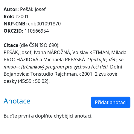
Autor:
Pešák Josef
Rok:
c2001
NKP-CNB:
cnb001091870
OKCZID:
110566954
Citace
(dle ČSN ISO 690):
PEŠÁK, Josef, Ivana NÁROŽNÁ, Vojslav KETMAN, Milada
PROCHÁZKOVÁ a Michaela REPASKÁ.
Opakujte, děti, se
mnou--: [tréninkový program pro výchovu řeči dětí.
Dolní
Bojanovice: Tonstudio Rajchman, c2001. 2 zvukové
desky (45:59 ; 50:02).
Anotace
Přidat anotaci
Buďte první a doplňte chybějící anotaci.