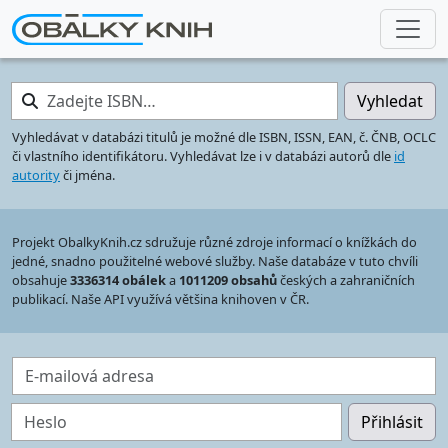
Zadejte ISBN…
Vyhledat
Vyhledávat v databázi titulů je možné dle ISBN, ISSN, EAN, č. ČNB, OCLC
či vlastního identifikátoru. Vyhledávat lze i v databázi autorů dle
id
autority
či jména.
Projekt ObalkyKnih.cz sdružuje různé zdroje informací o knížkách do
jedné, snadno použitelné webové služby. Naše databáze v tuto chvíli
obsahuje
3336314 obálek
a
1011209 obsahů
českých a zahraničních
publikací. Naše API využívá většina knihoven v ČR.
E-mailová adresa
Heslo
Přihlásit