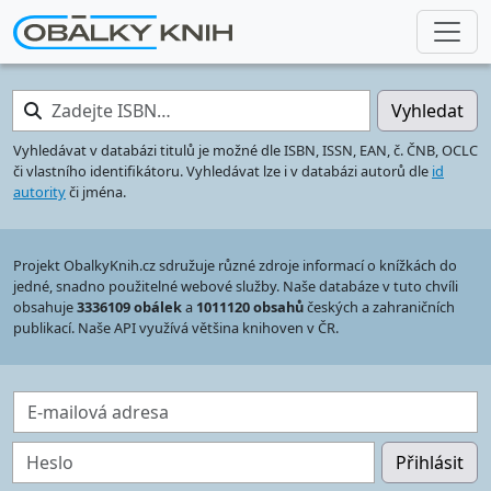
Zadejte ISBN…
Vyhledat
Vyhledávat v databázi titulů je možné dle ISBN, ISSN, EAN, č. ČNB, OCLC
či vlastního identifikátoru. Vyhledávat lze i v databázi autorů dle
id
autority
či jména.
Projekt ObalkyKnih.cz sdružuje různé zdroje informací o knížkách do
jedné, snadno použitelné webové služby. Naše databáze v tuto chvíli
obsahuje
3336109 obálek
a
1011120 obsahů
českých a zahraničních
publikací. Naše API využívá většina knihoven v ČR.
E-mailová adresa
Heslo
Přihlásit