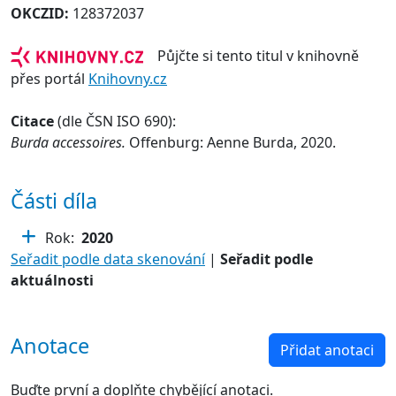
OKCZID:
128372037
Půjčte si tento titul v knihovně
přes portál
Knihovny.cz
Citace
(dle ČSN ISO 690):
Burda accessoires.
Offenburg: Aenne Burda, 2020.
Části díla
Rok:
2020
Seřadit podle data skenování
|
Seřadit podle
aktuálnosti
Anotace
Přidat anotaci
Buďte první a doplňte chybějící anotaci.