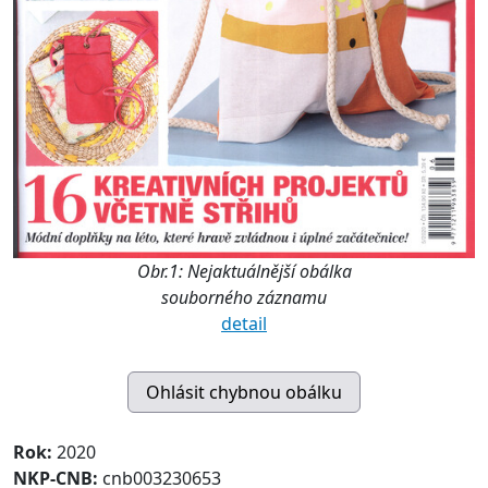
Obr.1: Nejaktuálnější obálka
souborného záznamu
detail
Rok:
2020
NKP-CNB:
cnb003230653