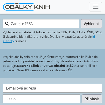
Zadejte ISBN…
Vyhledat
Vyhledávat v databázi titulů je možné dle ISBN, ISSN, EAN, č. ČNB, OCLC
či vlastního identifikátoru. Vyhledávat lze i v databázi autorů dle
id
autority
či jména.
Projekt ObalkyKnih.cz sdružuje různé zdroje informací o knížkách do
jedné, snadno použitelné webové služby. Naše databáze v tuto chvíli
obsahuje
3335937 obálek
a
1011033 obsahů
českých a zahraničních
publikací. Naše API využívá většina knihoven v ČR.
E-mailová adresa
Heslo
Přihlásit