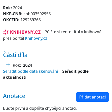
Rok:
2024
NKP-CNB:
cnb003592955
OKCZID:
129239265
Půjčte si tento titul v knihovně
přes portál
Knihovny.cz
Části díla
Rok:
2024
Seřadit podle data skenování
|
Seřadit podle
aktuálnosti
Anotace
Přidat anotaci
Buďte první a doplňte chybějící anotaci.