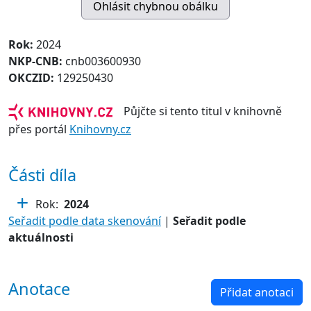
Rok:
2024
NKP-CNB:
cnb003600930
OKCZID:
129250430
Půjčte si tento titul v knihovně
přes portál
Knihovny.cz
Části díla
Rok:
2024
Seřadit podle data skenování
|
Seřadit podle
aktuálnosti
Anotace
Přidat anotaci