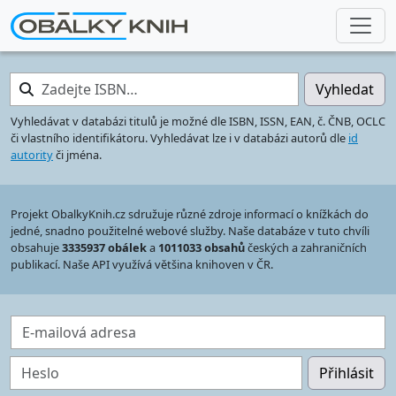
Zadejte ISBN…
Vyhledat
Vyhledávat v databázi titulů je možné dle ISBN, ISSN, EAN, č. ČNB, OCLC
či vlastního identifikátoru. Vyhledávat lze i v databázi autorů dle
id
autority
či jména.
Projekt ObalkyKnih.cz sdružuje různé zdroje informací o knížkách do
jedné, snadno použitelné webové služby. Naše databáze v tuto chvíli
obsahuje
3335937 obálek
a
1011033 obsahů
českých a zahraničních
publikací. Naše API využívá většina knihoven v ČR.
E-mailová adresa
Heslo
Přihlásit