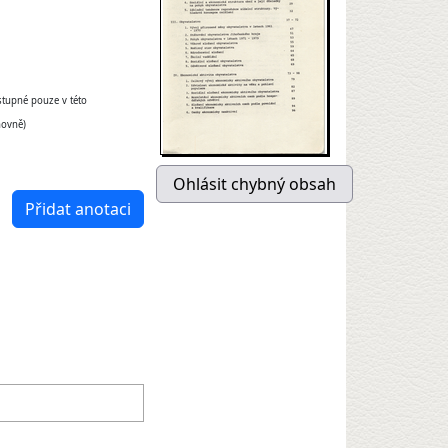
stupné pouze v této
hovně)
Přidat anotaci