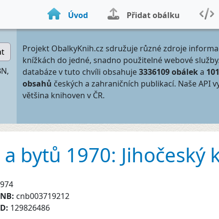
Úvod
Přidat obálku
Projekt ObalkyKnih.cz sdružuje různé zdroje informa
at
knížkách do jedné, snadno použitelné webové služby
BN,
databáze v tuto chvíli obsahuje
3336109 obálek
a
10
obsahů
českých a zahraničních publikací. Naše API v
většina knihoven v ČR.
 a bytů 1970: Jihočeský k
974
CNB:
cnb003719212
ID:
129826486