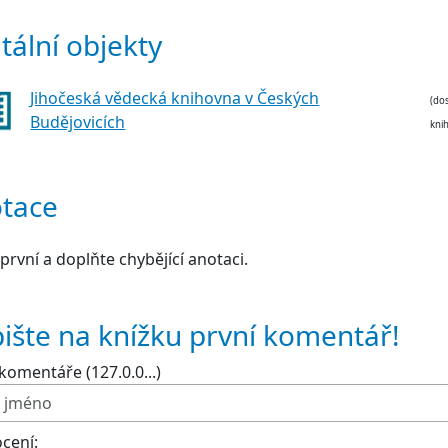
itální objekty
Jihočeská vědecká knihovna v Českých
(do
Budějovicích
kni
tace
první a doplňte chybějící anotaci.
ište na knížku první komentář!
komentáře (127.0.0...)
cení: