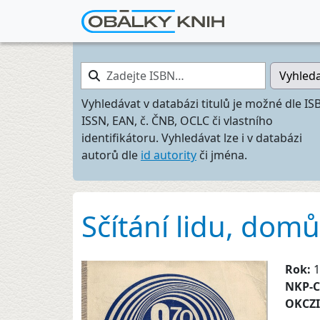
Zadejte ISBN…
Vyhled
Vyhledávat v databázi titulů je možné dle IS
ISSN, EAN, č. ČNB, OCLC či vlastního
identifikátoru. Vyhledávat lze i v databázi
autorů dle
id autority
či jména.
Sčítání lidu, domů
Rok:
1
NKP-
OKCZ