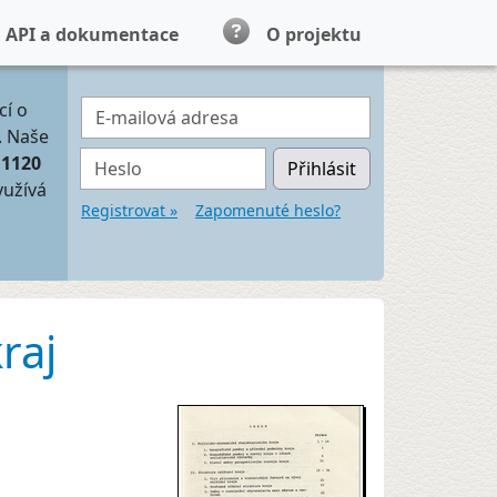
API a dokumentace
O projektu
E-mailová adresa
cí o
. Naše
Heslo
11120
Přihlásit
yužívá
Registrovat »
Zapomenuté heslo?
raj