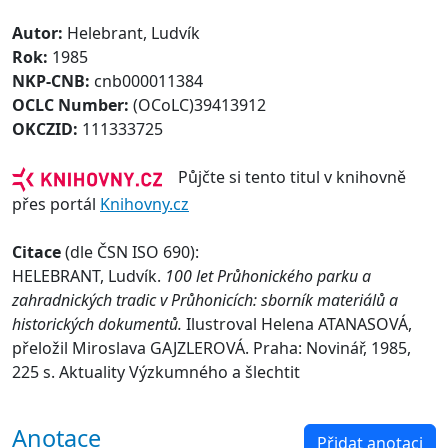
Autor:
Helebrant, Ludvík
Rok:
1985
NKP-CNB:
cnb000011384
OCLC Number:
(OCoLC)39413912
OKCZID:
111333725
Půjčte si tento titul v knihovně
přes portál
Knihovny.cz
Citace
(dle ČSN ISO 690):
HELEBRANT, Ludvík.
100 let Průhonického parku a
zahradnických tradic v Průhonicích: sborník materiálů a
historických dokumentů.
Ilustroval Helena ATANASOVÁ,
přeložil Miroslava GAJZLEROVÁ. Praha: Novinář, 1985,
225 s. Aktuality Výzkumného a šlechtit
Anotace
Přidat anotaci