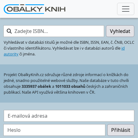
Zadejte ISBN…
Vyhledat
Vyhledávat v databázi titulů je možné dle ISBN, ISSN, EAN, č. ČNB, OCLC
či vlastního identifikátoru. Vyhledávat lze i v databázi autorů dle
id
autority
či jména.
Projekt ObalkyKnih.cz sdružuje různé zdroje informací o knížkách do
jedné, snadno použitelné webové služby. Naše databáze v tuto chvíli
obsahuje
3335937 obálek
a
1011033 obsahů
českých a zahraničních
publikací. Naše API využívá většina knihoven v ČR.
E-mailová adresa
Heslo
Přihlásit