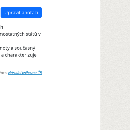
Upravit anotaci
ch
amostatných států v
dnoty a současný
u a charakterizuje
tace:
Národní knihovna ČR