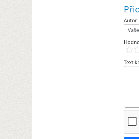
Při
Autor 
Hodno
Text 