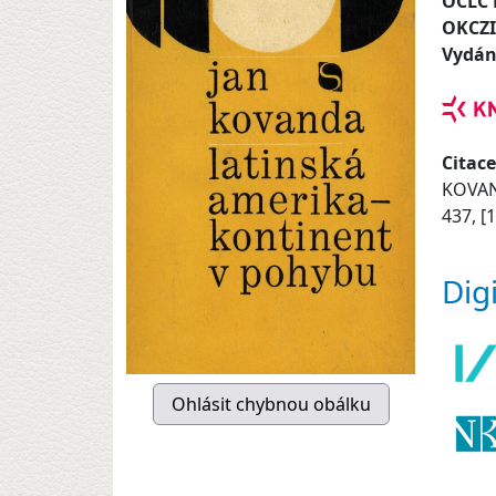
OCLC
OKCZ
Vydán
Citace
KOVAN
437, [
Dig