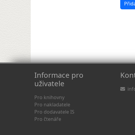
Informace pro
Kont
uživatele
inf
Pro knihovny
Pro nakladatele
Pro dodavatele IS
Pro čtenáře