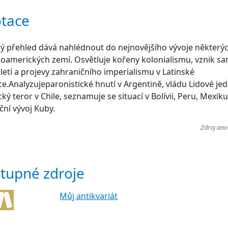
tace
ý přehled dává nahlédnout do nejnovějšího vývoje některý
koamerických zemí. Osvětluje kořeny kolonialismu, vznik s
oletí a projevy zahraničního imperialismu v Latinské
e.Analyzujeparonistické hnutí v Argentině, vládu Lidové je
ický teror v Chile, seznamuje se situací v Bolívii, Peru, Mexik
ční vývoj Kuby.
Zdroj ano
tupné zdroje
Můj antikvariát