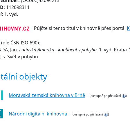
 Number:
(OCoLC)42094213
ID:
112098311
í:
1. vyd.
Půjčte si tento titul v knihovně přes portál
K
(dle ČSN ISO 690):
DA, Jan.
Latinská Amerika - kontinent v pohybu.
1. vyd. Praha:
1] s. Svět v pohybu.
itální objekty
Moravská zemská knihovna v Brně
(dostupné po přihlášení
)
Národní digitální knihovna
(dostupné po přihlášení
)