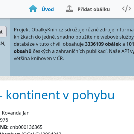
Úvod
Přidat obálku
Projekt ObalkyKnih.cz sdružuje různé zdroje informa
at
knížkách do jedné, snadno použitelné webové služby
BN,
databáze v tuto chvíli obsahuje
3336109 obálek
a
10
obsahů
českých a zahraničních publikací. Naše API v
většina knihoven v ČR.
- kontinent v pohybu
:
Kovanda Jan
976
CNB:
cnb000136365