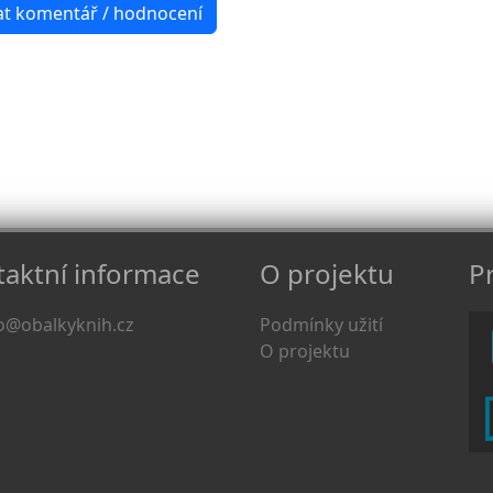
aktní informace
O projektu
Pr
o@obalkyknih.cz
Podmínky užití
O projektu