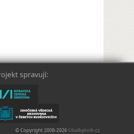
ojekt spravují:
© Copyright 2008-2026
Obalkyknih.cz