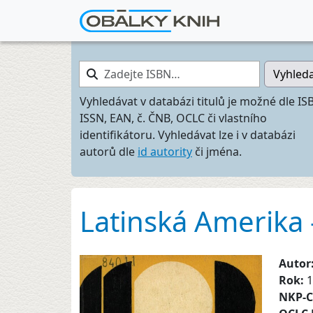
Zadejte ISBN…
Vyhled
Vyhledávat v databázi titulů je možné dle IS
ISSN, EAN, č. ČNB, OCLC či vlastního
identifikátoru. Vyhledávat lze i v databázi
autorů dle
id autority
či jména.
Latinská Amerika 
Autor
Rok:
1
NKP-