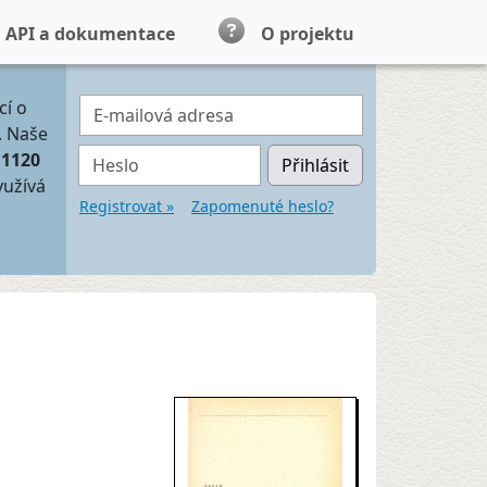
API a dokumentace
O projektu
E-mailová adresa
cí o
. Naše
Heslo
11120
Přihlásit
yužívá
Registrovat »
Zapomenuté heslo?