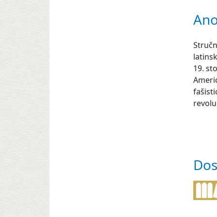
Ano
Stručn
latins
19. st
Americ
fašist
revolu
Dos