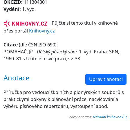
OKCZID:
111304301
Vydání:
1. vyd.
Půjčte si tento titul v knihovně
přes portál
Knihovny.cz
Citace
(dle ČSN ISO 690):
POMAHAČ, Jiří.
Dětský pěvecký sbor.
1. vyd. Praha: SPN,
1960. 81 s.Učitelé o své praxi, sv. 38.
Anotace
Upravit anotaci
Příručka pro vedoucí školních a pionýrských souborů s
praktickými pokyny k plánování práce, nacvičování a
výběru písňového repertoáru, vystoupení apod.
Zdroj anotace:
Národní knihovna ČR