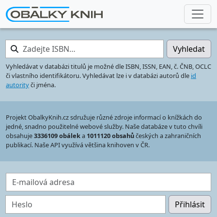
Zadejte ISBN…
Vyhledat
Vyhledávat v databázi titulů je možné dle ISBN, ISSN, EAN, č. ČNB, OCLC
či vlastního identifikátoru. Vyhledávat lze i v databázi autorů dle
id
autority
či jména.
Projekt ObalkyKnih.cz sdružuje různé zdroje informací o knížkách do
jedné, snadno použitelné webové služby. Naše databáze v tuto chvíli
obsahuje
3336109 obálek
a
1011120 obsahů
českých a zahraničních
publikací. Naše API využívá většina knihoven v ČR.
E-mailová adresa
Heslo
Přihlásit