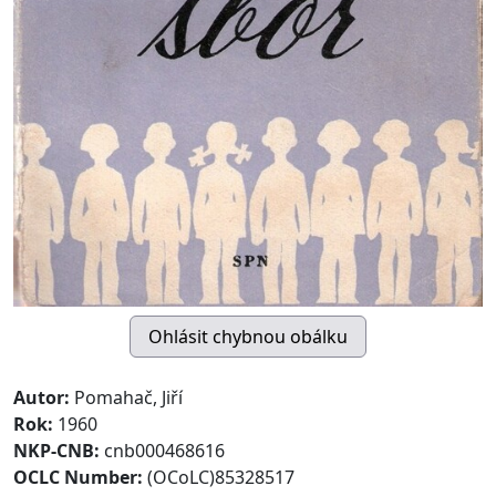
Autor:
Pomahač, Jiří
Rok:
1960
NKP-CNB:
cnb000468616
OCLC Number:
(OCoLC)85328517