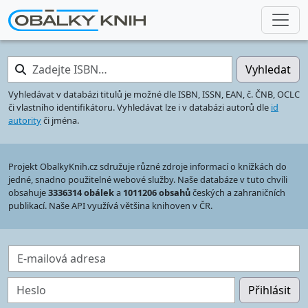
Zadejte ISBN…
Vyhledat
Vyhledávat v databázi titulů je možné dle ISBN, ISSN, EAN, č. ČNB, OCLC
či vlastního identifikátoru. Vyhledávat lze i v databázi autorů dle
id
autority
či jména.
Projekt ObalkyKnih.cz sdružuje různé zdroje informací o knížkách do
jedné, snadno použitelné webové služby. Naše databáze v tuto chvíli
obsahuje
3336314 obálek
a
1011206 obsahů
českých a zahraničních
publikací. Naše API využívá většina knihoven v ČR.
E-mailová adresa
Heslo
Přihlásit