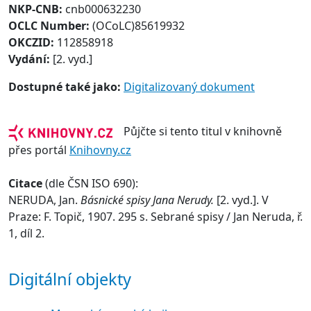
NKP-CNB:
cnb000632230
OCLC Number:
(OCoLC)85619932
OKCZID:
112858918
Vydání:
[2. vyd.]
Dostupné také jako:
Digitalizovaný dokument
Půjčte si tento titul v knihovně
přes portál
Knihovny.cz
Citace
(dle ČSN ISO 690):
NERUDA, Jan.
Básnické spisy Jana Nerudy.
[2. vyd.]. V
Praze: F. Topič, 1907. 295 s. Sebrané spisy / Jan Neruda, ř.
1, díl 2.
Digitální objekty