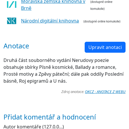
Moravská zemská knihovna v
(dostupné online
Brně
komukoliv)
Národní digitální knihovna
(dostupné online komukoliv)
Anotace
Upravit anotaci
Druhá část souborného vydání Nerudovy poezie
obsahuje sbírky Písně kosmické, Ballady a romance,
Prosté motivy a Zpěvy páteční; dále pak oddíly Poslední
básně, Roj epigramů a U nás.
Zdroj anotace:
OKCZ - ANOTACE Z WEBU
Přidat komentář a hodnocení
Autor komentáře (127.0.0...)