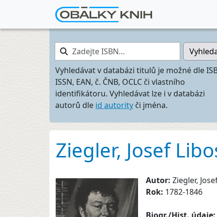
Zadejte ISBN…
Vyhled
Vyhledávat v databázi titulů je možné dle IS
ISSN, EAN, č. ČNB, OCLC či vlastního
identifikátoru. Vyhledávat lze i v databázi
autorů dle
id autority
či jména.
Ziegler, Josef Libo
Autor:
Ziegler, Jose
Rok:
1782-1846
Biogr./Hist. údaje