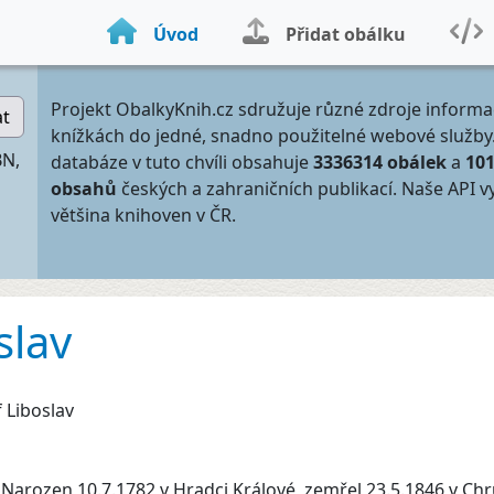
Úvod
Přidat obálku
Projekt ObalkyKnih.cz sdružuje různé zdroje informa
at
knížkách do jedné, snadno použitelné webové služby
BN,
databáze v tuto chvíli obsahuje
3336314 obálek
a
10
obsahů
českých a zahraničních publikací. Naše API v
většina knihoven v ČR.
slav
f Liboslav
:
Narozen 10.7.1782 v Hradci Králové, zemřel 23.5.1846 v Chru