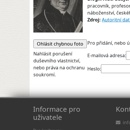
pracovník, profesor
náboženství, českéh
Zdroj:
Autoritní da
Pro přidání, nebo ú
Nahlásit porušení
E-mailová adresa:
duševního vlastnictví,
nebo práva na ochranu
Heslo:
soukromí.
Informace pro
Kont
uživatele
inf