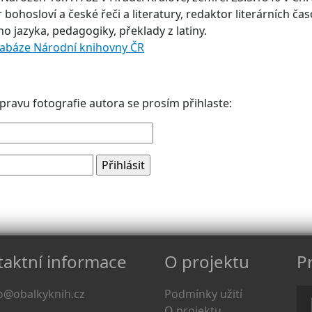
 bohosloví a české řeči a literatury, redaktor literárních č
o jazyka, pedagogiky, překlady z latiny.
tabáze Národní knihovny ČR
pravu fotografie autora se prosím přihlaste:
aktní informace
O projektu
Pr
o@obalkyknih.cz
Podmínky užití
O projektu