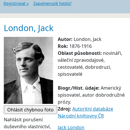
Registrovat »
Zapomenuté heslo?
London, Jack
Autor:
London, Jack
Rok:
1876-1916
Oblast působnosti:
novináři,
váleční zpravodajové,
cestovatelé, dobrodruzi,
spisovatelé
Biogr./Hist. údaje:
Americký
spisovatel, autor dobrodružné
prózy.
Zdroj:
Autoritní databáze
Národní knihovny ČR
Nahlásit porušení
duševního vlastnictví,
Jack London