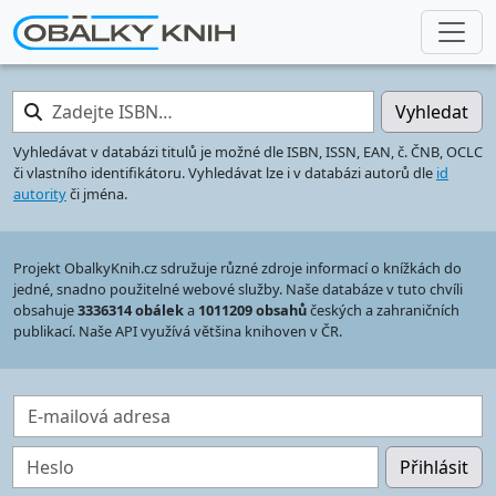
Zadejte ISBN…
Vyhledat
Vyhledávat v databázi titulů je možné dle ISBN, ISSN, EAN, č. ČNB, OCLC
či vlastního identifikátoru. Vyhledávat lze i v databázi autorů dle
id
autority
či jména.
Projekt ObalkyKnih.cz sdružuje různé zdroje informací o knížkách do
jedné, snadno použitelné webové služby. Naše databáze v tuto chvíli
obsahuje
3336314 obálek
a
1011209 obsahů
českých a zahraničních
publikací. Naše API využívá většina knihoven v ČR.
E-mailová adresa
Heslo
Přihlásit