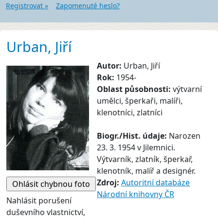
Registrovat »
Zapomenuté heslo?
Urban, Jiří
Autor:
Urban, Jiří
Rok:
1954-
Oblast působnosti:
výtvarní
umělci, šperkaři, malíři,
klenotníci, zlatníci
Biogr./Hist. údaje:
Narozen
23. 3. 1954 v Jilemnici.
Výtvarník, zlatník, šperkař,
klenotník, malíř a designér.
Zdroj:
Autoritní databáze
Národní knihovny ČR
Nahlásit porušení
duševního vlastnictví,