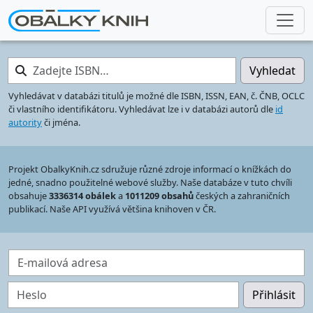
Zadejte ISBN…
Vyhledat
Vyhledávat v databázi titulů je možné dle ISBN, ISSN, EAN, č. ČNB, OCLC
či vlastního identifikátoru. Vyhledávat lze i v databázi autorů dle
id
autority
či jména.
Projekt ObalkyKnih.cz sdružuje různé zdroje informací o knížkách do
jedné, snadno použitelné webové služby. Naše databáze v tuto chvíli
obsahuje
3336314 obálek
a
1011209 obsahů
českých a zahraničních
publikací. Naše API využívá většina knihoven v ČR.
E-mailová adresa
Heslo
Přihlásit