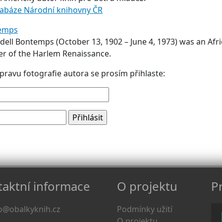
tabáze Národní knihovny ČR
temps
ll Bontemps (October 13, 1902 – June 4, 1973) was an Afric
r of the Harlem Renaissance.
pravu fotografie autora se prosím přihlaste:
aktní informace
O projektu
Pr
o@obalkyknih.cz
Podmínky užití
O projektu