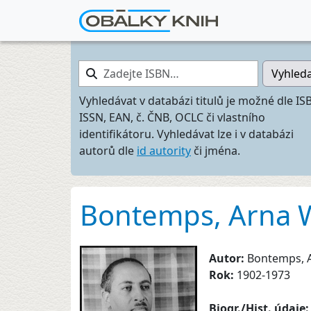
Zadejte ISBN…
Vyhled
Vyhledávat v databázi titulů je možné dle IS
ISSN, EAN, č. ČNB, OCLC či vlastního
identifikátoru. Vyhledávat lze i v databázi
autorů dle
id autority
či jména.
Bontemps, Arna 
Autor:
Bontemps, 
Rok:
1902-1973
Biogr./Hist. údaje