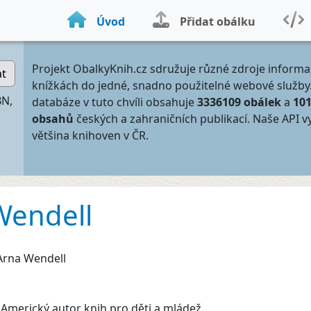
Úvod
Přidat obálku
Projekt ObalkyKnih.cz sdružuje různé zdroje informa
at
knížkách do jedné, snadno použitelné webové služby
BN,
databáze v tuto chvíli obsahuje
3336109 obálek
a
10
obsahů
českých a zahraničních publikací. Naše API v
většina knihoven v ČR.
Wendell
Arna Wendell
:
Americký autor knih pro děti a mládež.