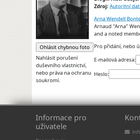
Zdroj:
Autoritní da
Arna Wendell Bon
Arnaud "Arna" Wende
and a noted membe
Pro přidání, nebo ú
Nahlásit porušení
E-mailová adresa:
duševního vlastnictví,
nebo práva na ochranu
Heslo:
soukromí.
Informace pro
Kont
uživatele
inf