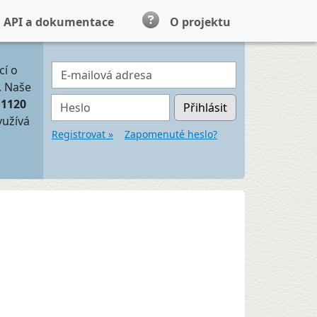
API a dokumentace
O projektu
E-mailová adresa
cí o
. Naše
Heslo
11120
Přihlásit
yužívá
Registrovat »
Zapomenuté heslo?