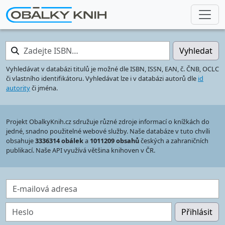
Zadejte ISBN…
Vyhledat
Vyhledávat v databázi titulů je možné dle ISBN, ISSN, EAN, č. ČNB, OCLC
či vlastního identifikátoru. Vyhledávat lze i v databázi autorů dle
id
autority
či jména.
Projekt ObalkyKnih.cz sdružuje různé zdroje informací o knížkách do
jedné, snadno použitelné webové služby. Naše databáze v tuto chvíli
obsahuje
3336314 obálek
a
1011209 obsahů
českých a zahraničních
publikací. Naše API využívá většina knihoven v ČR.
E-mailová adresa
Heslo
Přihlásit