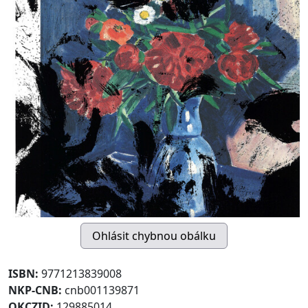
ISBN:
9771213839008
NKP-CNB:
cnb001139871
OKCZID:
129885014