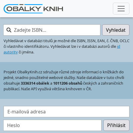
Zadejte ISBN…
Vyhledat
Vyhledávat v databázi titulů je možné dle ISBN, ISSN, EAN, č. ČNB, OCLC
či vlastního identifikátoru. Vyhledávat lze i v databázi autorů dle
id
autority
či jména.
Projekt ObalkyKnih.cz sdružuje různé zdroje informací o knížkách do
jedné, snadno použitelné webové služby. Naše databáze v tuto chvíli
obsahuje
3336314 obálek
a
1011206 obsahů
českých a zahraničních
publikací. Naše API využívá většina knihoven v ČR.
E-mailová adresa
Heslo
Přihlásit