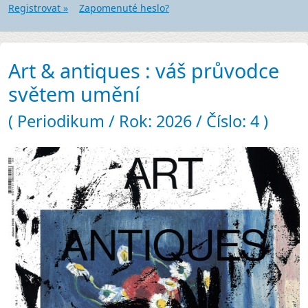
Registrovat »
Zapomenuté heslo?
Art & antiques : váš průvodce
světem umění
( Periodikum / Rok: 2026 / Číslo: 4 )