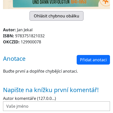
Autor:
Jan Jekal
ISBN:
9783751821032
OKCZID:
129900078
Anotace
Přidat anotaci
Buďte první a doplňte chybějící anotaci.
Napište na knížku první komentář!
Autor komentáře (127.0.0...)