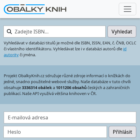
Zadejte ISBN…
Vyhledat
Vyhledávat v databázi titulů je možné dle ISBN, ISSN, EAN, č. ČNB, OCLC
či vlastního identifikátoru. Vyhledávat lze i v databázi autorů dle
id
autority
či jména.
Projekt ObalkyKnih.cz sdružuje různé zdroje informací o knížkách do
jedné, snadno použitelné webové služby. Naše databáze v tuto chvíli
obsahuje
3336314 obálek
a
1011206 obsahů
českých a zahraničních
publikací. Naše API využívá většina knihoven v ČR.
E-mailová adresa
Heslo
Přihlásit