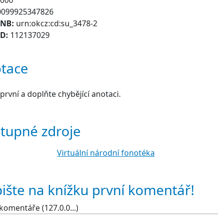
000
0099925347826
CNB:
urn:okcz:cd:su_3478-2
ID:
112137029
tace
první a doplňte chybějící anotaci.
tupné zdroje
Virtuální národní fonotéka
ište na knížku první komentář!
komentáře (127.0.0...)