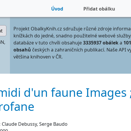
Úvod
Přidat obálku
Projekt ObalkyKnih.cz sdružuje různé zdroje informa
at
knížkách do jedné, snadno použitelné webové služby
BN,
databáze v tuto chvíli obsahuje
3335937 obálek
a
10
obsahů
českých a zahraničních publikací. Naše API v
většina knihoven v ČR.
-midi d'un faune Images 
profane
:
Claude Debussy, Serge Baudo