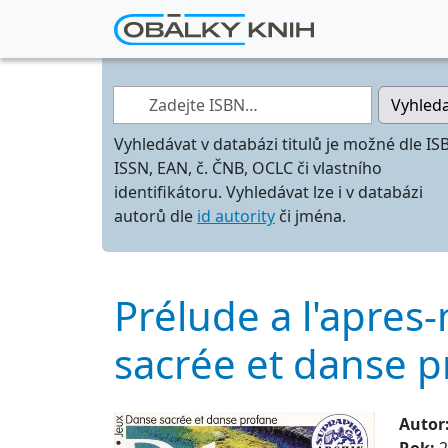
Zadejte ISBN…
Vyhled
Vyhledávat v databázi titulů je možné dle IS
ISSN, EAN, č. ČNB, OCLC či vlastního
identifikátoru. Vyhledávat lze i v databázi
autorů dle
id autority
či jména.
Prélude a l'apres
sacrée et danse 
Autor