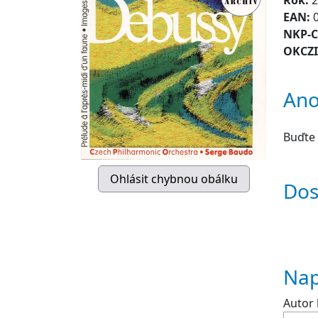
Rok:
2
EAN:
NKP-
OKCZ
Ano
Buďte 
Dos
Nap
Autor 