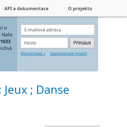
API a dokumentace
O projektu
E-mailová adresa
cí o
. Naše
Heslo
11033
Přihlásit
yužívá
Registrovat »
Zapomenuté heslo?
; Jeux ; Danse