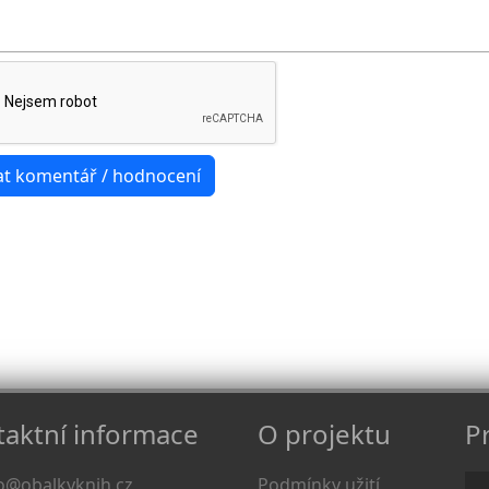
aktní informace
O projektu
Pr
o@obalkyknih.cz
Podmínky užití