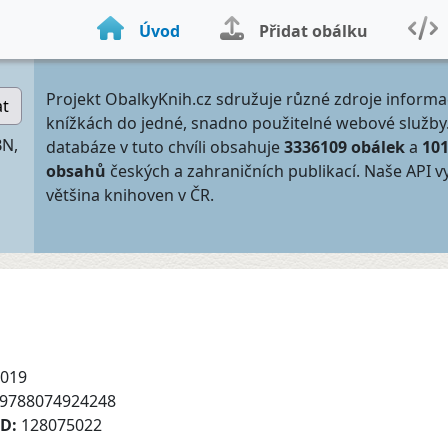
Úvod
Přidat obálku
Projekt ObalkyKnih.cz sdružuje různé zdroje informa
at
knížkách do jedné, snadno použitelné webové služby
BN,
databáze v tuto chvíli obsahuje
3336109 obálek
a
10
obsahů
českých a zahraničních publikací. Naše API v
většina knihoven v ČR.
019
9788074924248
ID:
128075022