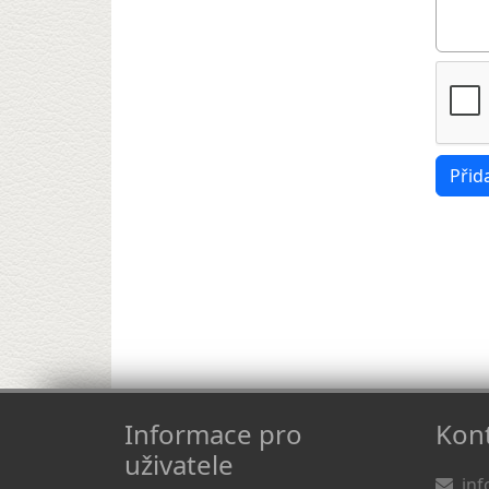
Informace pro
Kont
uživatele
inf