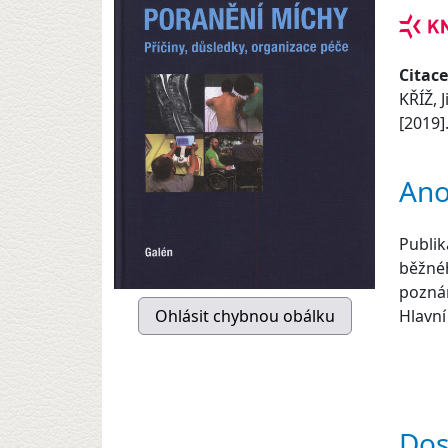
Citace
KŘÍŽ, J
[2019].
Ano
Publik
běžnéh
poznám
Hlavní
Dos