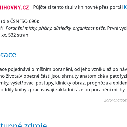
Půjčte si tento titul v knihovně přes portál
K
(dle ČSN ISO 690):
iří.
Poranění míchy: příčiny, důsledky, organizace péče.
První vyd
 xx, 532 stran.
tace
ace pojednává o míšním poranění, od jeho vzniku až po náv
o života.V obecné části jsou shrnuty anatomické a patofyz
ky, vyšetřovací postupy, klinický obraz, prognóza a epide
 oddíly knihy zpracovávají základní fáze po poranění míchy.
Zdroj anotace
tupné zdroje