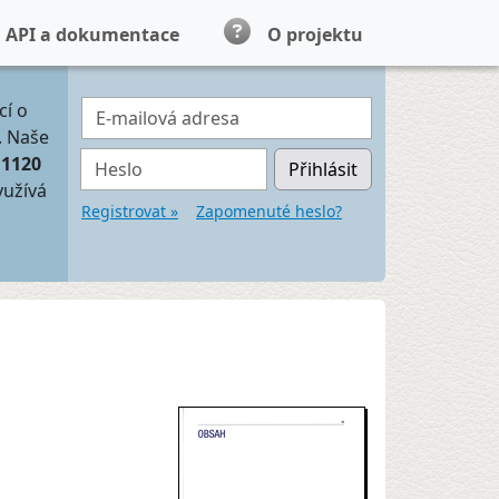
API a dokumentace
O projektu
E-mailová adresa
cí o
. Naše
Heslo
11120
Přihlásit
yužívá
Registrovat »
Zapomenuté heslo?