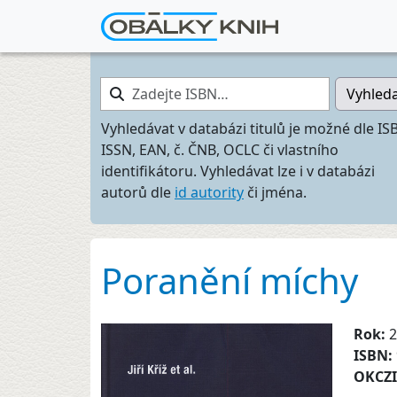
Zadejte ISBN…
Vyhled
Vyhledávat v databázi titulů je možné dle IS
ISSN, EAN, č. ČNB, OCLC či vlastního
identifikátoru. Vyhledávat lze i v databázi
autorů dle
id autority
či jména.
Poranění míchy
Rok:
2
ISBN:
OKCZ