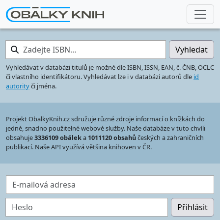
Zadejte ISBN…
Vyhledat
Vyhledávat v databázi titulů je možné dle ISBN, ISSN, EAN, č. ČNB, OCLC
či vlastního identifikátoru. Vyhledávat lze i v databázi autorů dle
id
autority
či jména.
Projekt ObalkyKnih.cz sdružuje různé zdroje informací o knížkách do
jedné, snadno použitelné webové služby. Naše databáze v tuto chvíli
obsahuje
3336109 obálek
a
1011120 obsahů
českých a zahraničních
publikací. Naše API využívá většina knihoven v ČR.
E-mailová adresa
Heslo
Přihlásit