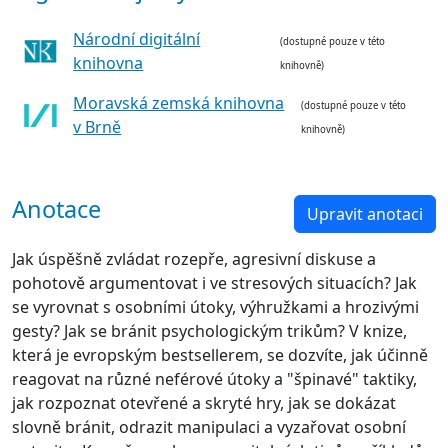
Národní digitální
(dostupné pouze v této
knihovna
knihovně)
Moravská zemská knihovna
(dostupné pouze v této
v Brně
knihovně)
Anotace
Upravit anotaci
Jak úspěšně zvládat rozepře, agresivní diskuse a
pohotově argumentovat i ve stresových situacích? Jak
se vyrovnat s osobními útoky, výhružkami a hrozivými
gesty? Jak se bránit psychologickým trikům? V knize,
která je evropským bestsellerem, se dozvíte, jak účinně
reagovat na různé neférové útoky a "špinavé" taktiky,
jak rozpoznat otevřené a skryté hry, jak se dokázat
slovně bránit, odrazit manipulaci a vyzařovat osobní