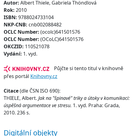
Autor:
Albert Thiele, Gabriela Thöndlová
Rok:
2010
ISBN:
9788024733104
NKP-CNB:
cnb002088482
OCLC Number:
(ocolc)641501576
OCLC Number:
(OCoLC)641501576
OKCZID:
110521078
Vydání:
1. vyd.
Půjčte si tento titul v knihovně
přes portál
Knihovny.cz
Citace
(dle ČSN ISO 690):
THIELE, Albert.
Jak na "špinavé" triky a útoky v komunikaci:
úspěšná argumentace ve stresu.
1. vyd. Praha: Grada,
2010. 236 s.
Digitální objekty