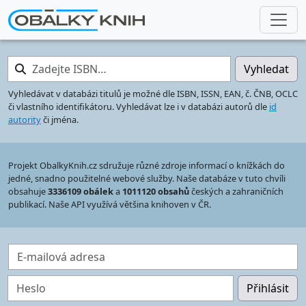
Zadejte ISBN…
Vyhledat
Vyhledávat v databázi titulů je možné dle ISBN, ISSN, EAN, č. ČNB, OCLC
či vlastního identifikátoru. Vyhledávat lze i v databázi autorů dle
id
autority
či jména.
Projekt ObalkyKnih.cz sdružuje různé zdroje informací o knížkách do
jedné, snadno použitelné webové služby. Naše databáze v tuto chvíli
obsahuje
3336109 obálek
a
1011120 obsahů
českých a zahraničních
publikací. Naše API využívá většina knihoven v ČR.
E-mailová adresa
Heslo
Přihlásit