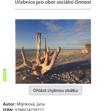
Autor:
Mlýnková, Jana
ISBN:
9788024738727