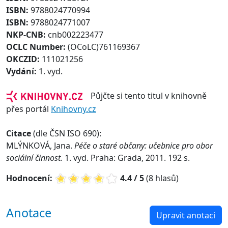
ISBN:
9788024770994
ISBN:
9788024771007
NKP-CNB:
cnb002223477
OCLC Number:
(OCoLC)761169367
OKCZID:
111021256
Vydání:
1. vyd.
Půjčte si tento titul v knihovně
přes portál
Knihovny.cz
Citace
(dle ČSN ISO 690):
MLÝNKOVÁ, Jana.
Péče o staré občany: učebnice pro obor
sociální činnost.
1. vyd. Praha: Grada, 2011. 192 s.
Hodnocení:
4.4 / 5
(8 hlasů)
Anotace
Upravit anotaci