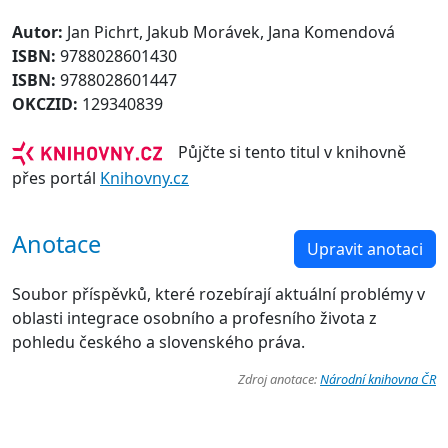
Autor:
Jan Pichrt, Jakub Morávek, Jana Komendová
ISBN:
9788028601430
ISBN:
9788028601447
OKCZID:
129340839
Půjčte si tento titul v knihovně
přes portál
Knihovny.cz
Anotace
Upravit anotaci
Soubor příspěvků, které rozebírají aktuální problémy v
oblasti integrace osobního a profesního života z
pohledu českého a slovenského práva.
Zdroj anotace:
Národní knihovna ČR