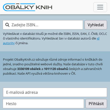
Zadejte ISBN…
Vyhledat
Vyhledávat v databázi titulů je možné dle ISBN, ISSN, EAN, č. ČNB, OCLC
či vlastního identifikátoru. Vyhledávat lze i v databázi autorů dle
id
autority
či jména.
Projekt ObalkyKnih.cz sdružuje různé zdroje informací o knížkách do
jedné, snadno použitelné webové služby. Naše databáze v tuto chvíli
obsahuje
3336109 obálek
a
1011120 obsahů
českých a zahraničních
publikací. Naše API využívá většina knihoven v ČR.
E-mailová adresa
Heslo
Přihlásit